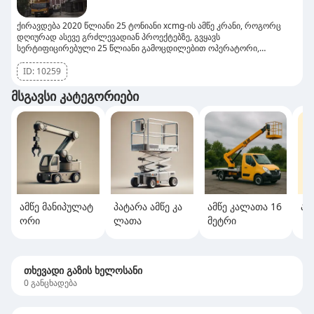
ქირავდება 2020 წლიანი 25 ტონიანი xcmg-ის ამწე კრანი, როგორც
დღიურად ასევე გრძლევადიან პროექტებზე, გვყავს
სერტიფიცირებული 25 წლიანი გამოცდილებით ოპერატორი,
რომელიც ყველა სირთულის ობიექტზე მუშაობს იდეალურად და რაც
მთავარია მანქანა არის სრულად გამართული, ასევე გვაქვს
ID:
10259
სხვადასხვა გრძელვადიან ტენდერებზე მუშაობის დიდი გამოცდილება.
დაინტერესების შემთხვევაში დაგვიკავშირდით.
მსგავსი კატეგორიები
ამწე მანიპულატ
პატარა ამწე კა
ამწე კალათა 16
ამ
ორი
ლათა
მეტრი
თხევადი გაზის ხელოსანი
0
განცხადება