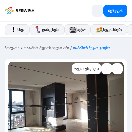
შესვლა
სხვა
დასვენება
ავტო
ხელოსნები
/
/
მთავარი
თაბაშირ-მუყაოს ხელოსანი
თაბაშირ მუყაო გიფსო
რეკომენდაცია