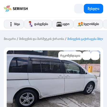
შესვლა
სხვა
დასვენება
ავტო
ხელოსნები
/
/
მთავარი
მინივენის და მარშუტკის ქირაობა
მინივენის გაქირავება მძღო
რეკომენდაცია