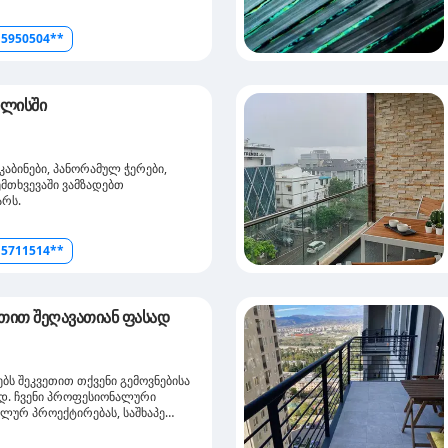
ბს, მოგცემთ რეკომენდაციას თუ
ში საუკეთესო გადაწყვეტილება
5950504**
ილისში
კაბინები, პანორამულ ჭერები,
შემთხვევაში ვამზადებთ
არს.
5711514**
ვეთით შეღავათიან ფასად
ებს შეკვეთით თქვენი გემოვნებისა
ად. ჩვენი პროფესიონალური
ალურ პროექტირებას, საშხაპე
ნტაჟს.რატომ აგვირჩიოთ
ი და დიზაინი.ხარისხიანი