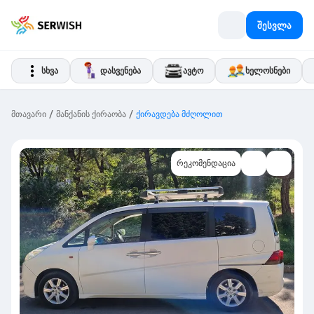
შესვლა
სხვა
დასვენება
ავტო
ხელოსნები
/
/
მთავარი
მანქანის ქირაობა
ქირავდება მძღოლით
რეკომენდაცია