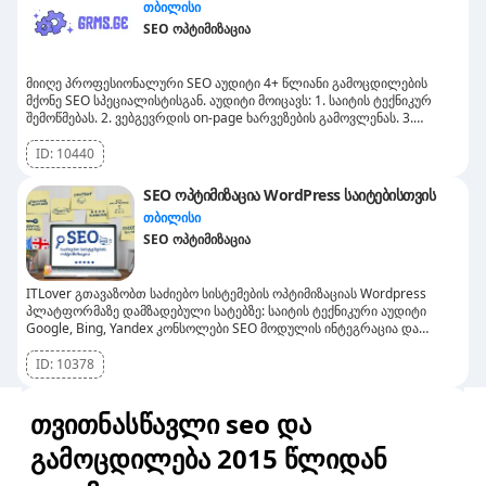
თბილისი
SEO ოპტიმიზაცია
მიიღე პროფესიონალური SEO აუდიტი 4+ წლიანი გამოცდილების
მქონე SEO სპეციალისტისგან. აუდიტი მოიცავს: 1. საიტის ტექნიკურ
შემოწმებას. 2. ვებგევრდის on-page ხარვეზების გამოვლენას. 3.
ბექლინკ პროფილის შესწავლას. 4. რამდენიმე კონკურენტთან
სტატისტიკურ შედარებას. 5. SERP ანალიზს კონკრეტულ შესაბამის
ID:
10440
ნიშაში.
SEO ოპტიმიზაცია WordPress საიტებისთვის
თბილისი
SEO ოპტიმიზაცია
ITLover გთავაზობთ საძიებო სისტემების ოპტიმიზაციას Wordpress
პლატფორმაზე დამზადებული სატებზე: საიტის ტექნიკური აუდიტი
Google, Bing, Yandex კონსოლები SEO მოდულის ინტეგრაცია და
კონფიგურაცია Internal Linking Facebook Fixel და Google Kit
სტატისტიკის სკრიპტები საძიებო სიტყვების კვლევა კონკურენტების
ID:
10378
კვლევა Google, Bing ბიზნეს პროფილი სტრუქტურული მარკირება
დირექტორიებში წარდგენა
თვითნასწავლი seo და
გამოცდილება 2015 წლიდან