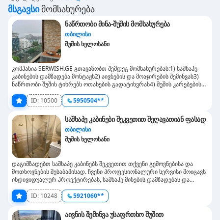
Მსგავსი
Მომსახურება
ნაწრთობი მინა-შუშის მომსახურება
თბილისი
შუშის ხელოსანი
კომპანია SERWISH.GE გთავაზობთ შემდეგ მომსახურებას:1) საშხაპე
კაბინების დამზადება მონტაჟს2) აივნების და მოაჯირების შემინვას3)
ნაწრთობი შუშის ტიხრებს ოთახების გადატიხვრას4) შუშის კარებების
დამზადება მონტაჟსვასრულებთ ნებისმიერი სირთულის სამუშაოს რაც
ნაწრთობ მინა-შუშას ეხება ხარისხის გარანტიით დაგვიკავშირდით.....
ID:
10500
5950504**
საშხაპე კაბინები შეკვეთით შეღავათიან ფასად
თბილისი
შუშის ხელოსანი
დაგიმზადებთ საშხაპე კაბინებს შეკვეთით თქვენი გემოვნებისა და
მოთხოვნების შესაბამისად. ჩვენი პროფესიონალური სერვისი მოიცავს
ინდივიდუალურ პროექტირებას, საშხაპე მინების დამზადებას და
მონტაჟს.რატომ აგვირჩიოთ ჩვენ? ინდივიდუალური ზომები და
დიზაინი.ხარისხიანი ნაწრთობი მინა უსაფრთხოებისა და
ID:
10248
5921060**
გამძლეობისთვის.საუკეთესო ფასები ბაზარზე.თუ თქვენ გჭირდებათ
საშხაპე კაბინების შეკვეთით დამზადება თბილისში ან მის ფარგლებს
აივნის შემინვა უსაფრთხო შუშით
გარეთ, დაგვიკავშირდით და მიიღეთ სანდო მომსახურება.