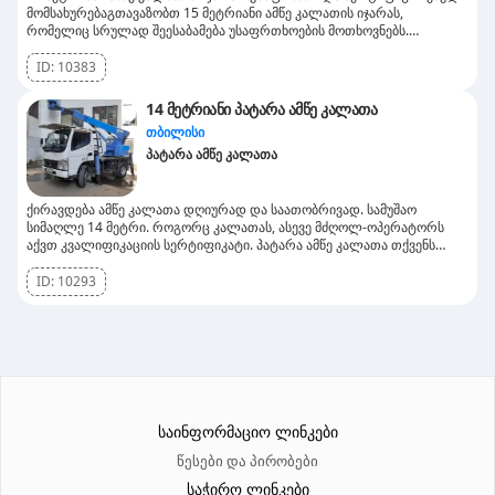
მომსახურებაგთავაზობთ 15 მეტრიანი ამწე კალათის იჯარას,
რომელიც სრულად შეესაბამება უსაფრთხოების მოთხოვნებს.
კალათას აქვს სერტიფიკატი, რაც აუცილებელია ბევრ კომპანიაში
სამუშაოდ.✅ წვდება მეოთხე სართულამდე – იდეალურია ფასადების
ID:
10383
გაწმენდისთვის, ელექტრო და სამონტაჟო სამუშაოებისთვის.✅
უსაფრთხო და სანდო – გავლილი აქვს ტექნიკური ინსპექცია და
14 მეტრიანი პატარა ამწე კალათა
რეგულარული ტესტირება.✅ გამოიყენება სამშენებლო, სარემონტო
თბილისი
და რეკლამის მონტაჟისთვის.თუ გჭირდებათ სერტიფიცირებული ამწე
კალათა, დაგვიკავშირდით! 📞
პატარა ამწე კალათა
ქირავდება ამწე კალათა დღიურად და საათობრივად. სამუშაო
სიმაღლე 14 მეტრი. როგორც კალათას, ასევე მძღოლ-ოპერატორს
აქვთ კვალიფიკაციის სერტიფიკატი. პატარა ამწე კალათა თქვენს
სამსახურში, დაგვიკავშირდით.
ID:
10293
საინფორმაციო ლინკები
წესები და პირობები
საჭირო ლინკები